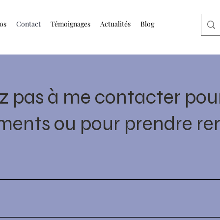
os
Contact
Témoignages
Actualités
Blog
ez pas à me contacter pour
ments ou pour prendre r